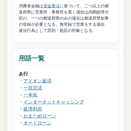
消費者金融は
貸金業法
に基づいて、二つ以上の都
道府県に営業所・事務所を置く場合は内閣総理大
臣の、一つの都道府県のみの場合は都道府県知事
の登録が必要となる。無登録で営業をする場合、
違法行為として罰則・処罰の対象となる。
用語一覧
あ行
・
アドオン返済
・
一括完済
・
一本化
・
インターネットキャッシング
・
延滞利息
・
おまとめローン
・
オートローン