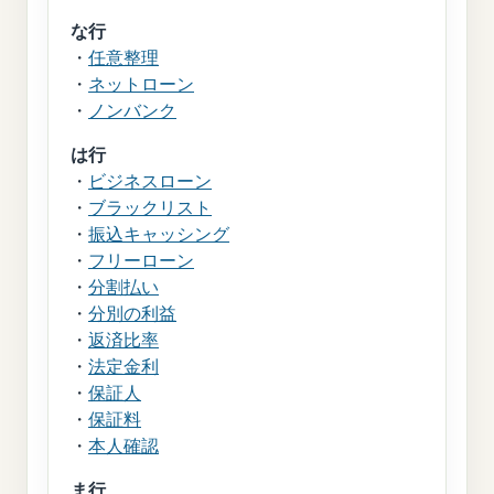
な行
・
任意整理
・
ネットローン
・
ノンバンク
は行
・
ビジネスローン
・
ブラックリスト
・
振込キャッシング
・
フリーローン
・
分割払い
・
分別の利益
・
返済比率
・
法定金利
・
保証人
・
保証料
・
本人確認
ま行