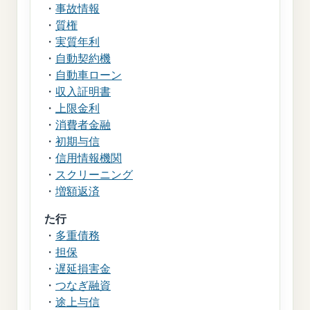
・
事故情報
・
質権
・
実質年利
・
自動契約機
・
自動車ローン
・
収入証明書
・
上限金利
・
消費者金融
・
初期与信
・
信用情報機関
・
スクリーニング
・
増額返済
た行
・
多重債務
・
担保
・
遅延損害金
・
つなぎ融資
・
途上与信