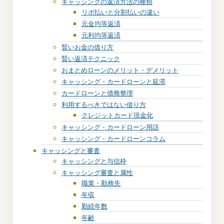
キャッシングの返済方法の種類
リボ払いと分割払いの違い
元金均等返済
元利均等返済
賢いお金の借り方
賢い返済テクニック
おまとめローンのメリット・デメリット
キャッシング・カードローンと延滞
カードローンと債務整理
利用するべきではない借り方
クレジットカード現金化
キャッシング・カードローン用語
キャッシング・カードローンコラム
キャッシングと審査
キャッシングと与信枠
キャッシング審査と属性
職業・勤務先
年収
勤続年数
年齢