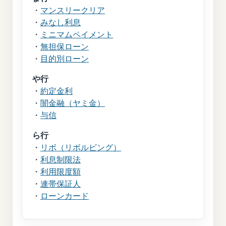
・
マンスリークリア
・
みなし利息
・
ミニマムペイメント
・
無担保ローン
・
目的別ローン
や行
・
約定金利
・
闇金融（ヤミ金）
・
与信
ら行
・
リボ（リボルビング）
・
利息制限法
・
利用限度額
・
連帯保証人
・
ローンカード