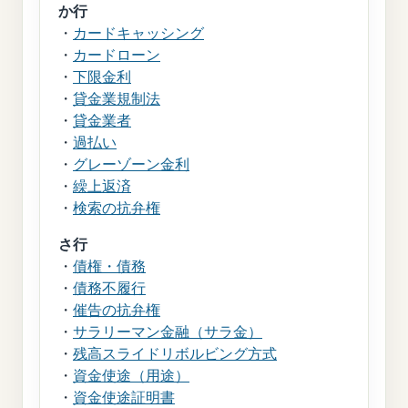
か行
・
カードキャッシング
・
カードローン
・
下限金利
・
貸金業規制法
・
貸金業者
・
過払い
・
グレーゾーン金利
・
繰上返済
・
検索の抗弁権
さ行
・
債権・債務
・
債務不履行
・
催告の抗弁権
・
サラリーマン金融（サラ金）
・
残高スライドリボルビング方式
・
資金使途（用途）
・
資金使途証明書