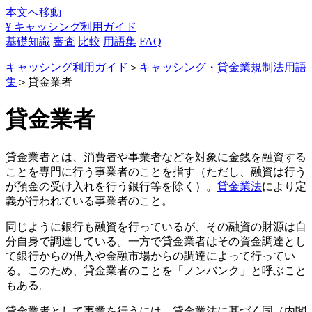
本文へ移動
¥
キャッシング利用ガイド
基礎知識
審査
比較
用語集
FAQ
キャッシング利用ガイド
＞
キャッシング・貸金業規制法用語
集
＞貸金業者
貸金業者
貸金業者とは、消費者や事業者などを対象に金銭を融資する
ことを専門に行う事業者のことを指す（ただし、融資は行う
が預金の受け入れを行う銀行等を除く）。
貸金業法
により定
義が行われている事業者のこと。
同じように銀行も融資を行っているが、その融資の財源は自
分自身で調達している。一方で貸金業者はその資金調達とし
て銀行からの借入や金融市場からの調達によって行ってい
る。このため、貸金業者のことを「ノンバンク」と呼ぶこと
もある。
貸金業者として事業を行うには、貸金業法に基づく国（内閣