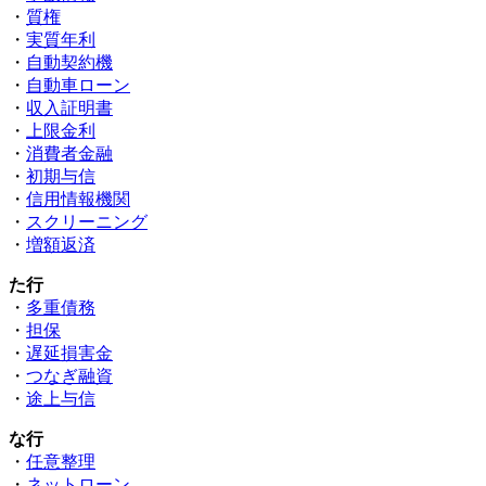
・
質権
・
実質年利
・
自動契約機
・
自動車ローン
・
収入証明書
・
上限金利
・
消費者金融
・
初期与信
・
信用情報機関
・
スクリーニング
・
増額返済
た行
・
多重債務
・
担保
・
遅延損害金
・
つなぎ融資
・
途上与信
な行
・
任意整理
・
ネットローン