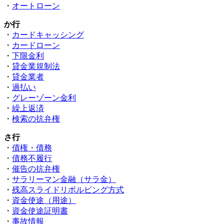
・
オートローン
か行
・
カードキャッシング
・
カードローン
・
下限金利
・
貸金業規制法
・
貸金業者
・
過払い
・
グレーゾーン金利
・
繰上返済
・
検索の抗弁権
さ行
・
債権・債務
・
債務不履行
・
催告の抗弁権
・
サラリーマン金融（サラ金）
・
残高スライドリボルビング方式
・
資金使途（用途）
・
資金使途証明書
・
事故情報