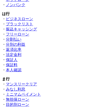
・
ノンバンク
は行
・
ビジネスローン
・
ブラックリスト
・
振込キャッシング
・
フリーローン
・
分割払い
・
分別の利益
・
返済比率
・
法定金利
・
保証人
・
保証料
・
本人確認
ま行
・
マンスリークリア
・
みなし利息
・
ミニマムペイメント
・
無担保ローン
・
目的別ローン