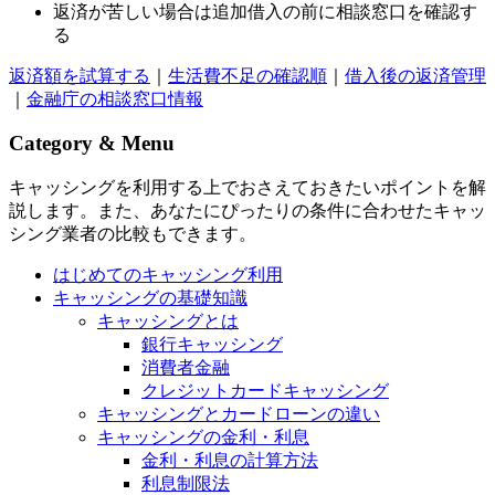
返済が苦しい場合は追加借入の前に相談窓口を確認す
る
返済額を試算する
｜
生活費不足の確認順
｜
借入後の返済管理
｜
金融庁の相談窓口情報
Category & Menu
キャッシングを利用する上でおさえておきたいポイントを解
説します。また、あなたにぴったりの条件に合わせたキャッ
シング業者の比較もできます。
はじめてのキャッシング利用
キャッシングの基礎知識
キャッシングとは
銀行キャッシング
消費者金融
クレジットカードキャッシング
キャッシングとカードローンの違い
キャッシングの金利・利息
金利・利息の計算方法
利息制限法