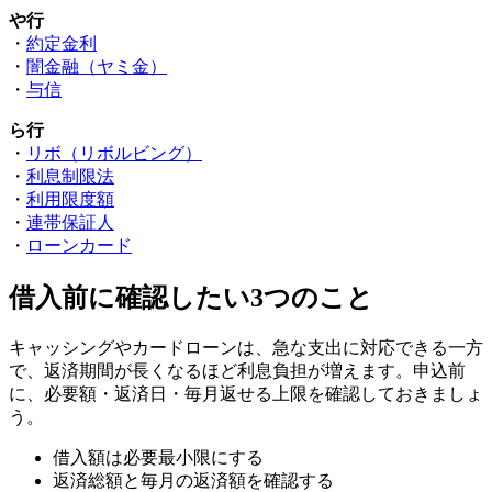
や行
・
約定金利
・
闇金融（ヤミ金）
・
与信
ら行
・
リボ（リボルビング）
・
利息制限法
・
利用限度額
・
連帯保証人
・
ローンカード
借入前に確認したい3つのこと
キャッシングやカードローンは、急な支出に対応できる一方
で、返済期間が長くなるほど利息負担が増えます。申込前
に、必要額・返済日・毎月返せる上限を確認しておきましょ
う。
借入額は必要最小限にする
返済総額と毎月の返済額を確認する