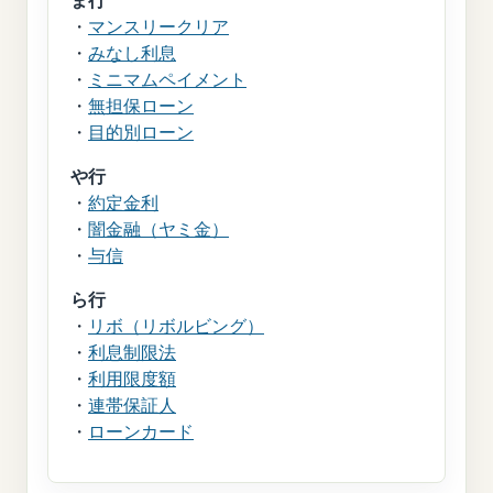
ま行
・
マンスリークリア
・
みなし利息
・
ミニマムペイメント
・
無担保ローン
・
目的別ローン
や行
・
約定金利
・
闇金融（ヤミ金）
・
与信
ら行
・
リボ（リボルビング）
・
利息制限法
・
利用限度額
・
連帯保証人
・
ローンカード