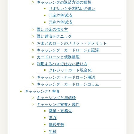
キャッシングの返済方法の種類
リボ払いと分割払いの違い
元金均等返済
元利均等返済
賢いお金の借り方
賢い返済テクニック
おまとめローンのメリット・デメリット
キャッシング・カードローンと延滞
カードローンと債務整理
利用するべきではない借り方
クレジットカード現金化
キャッシング・カードローン用語
キャッシング・カードローンコラム
キャッシングと審査
キャッシングと与信枠
キャッシング審査と属性
職業・勤務先
年収
勤続年数
年齢