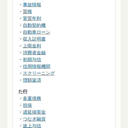
・
事故情報
・
質権
・
実質年利
・
自動契約機
・
自動車ローン
・
収入証明書
・
上限金利
・
消費者金融
・
初期与信
・
信用情報機関
・
スクリーニング
・
増額返済
た行
・
多重債務
・
担保
・
遅延損害金
・
つなぎ融資
・
途上与信