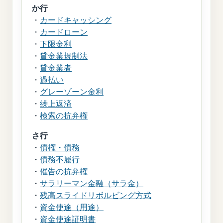
か行
・
カードキャッシング
・
カードローン
・
下限金利
・
貸金業規制法
・
貸金業者
・
過払い
・
グレーゾーン金利
・
繰上返済
・
検索の抗弁権
さ行
・
債権・債務
・
債務不履行
・
催告の抗弁権
・
サラリーマン金融（サラ金）
・
残高スライドリボルビング方式
・
資金使途（用途）
・
資金使途証明書