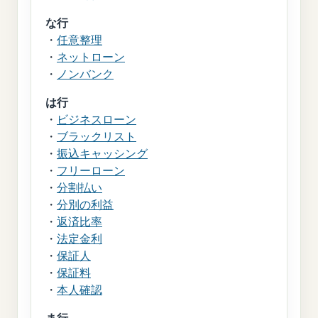
な行
・
任意整理
・
ネットローン
・
ノンバンク
は行
・
ビジネスローン
・
ブラックリスト
・
振込キャッシング
・
フリーローン
・
分割払い
・
分別の利益
・
返済比率
・
法定金利
・
保証人
・
保証料
・
本人確認