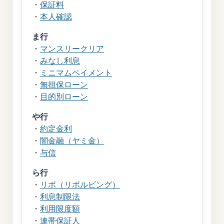
・
保証料
・
本人確認
ま行
・
マンスリークリア
・
みなし利息
・
ミニマムペイメント
・
無担保ローン
・
目的別ローン
や行
・
約定金利
・
闇金融（ヤミ金）
・
与信
ら行
・
リボ（リボルビング）
・
利息制限法
・
利用限度額
・
連帯保証人