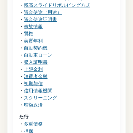
・
残高スライドリボルビング方式
・
資金使途（用途）
・
資金使途証明書
・
事故情報
・
質権
・
実質年利
・
自動契約機
・
自動車ローン
・
収入証明書
・
上限金利
・
消費者金融
・
初期与信
・
信用情報機関
・
スクリーニング
・
増額返済
た行
・
多重債務
・
担保