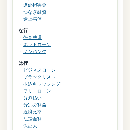
・
遅延損害金
・
つなぎ融資
・
途上与信
な行
・
任意整理
・
ネットローン
・
ノンバンク
は行
・
ビジネスローン
・
ブラックリスト
・
振込キャッシング
・
フリーローン
・
分割払い
・
分別の利益
・
返済比率
・
法定金利
・
保証人