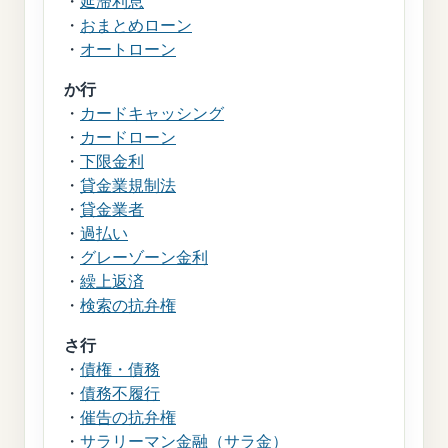
・
延滞利息
・
おまとめローン
・
オートローン
か行
・
カードキャッシング
・
カードローン
・
下限金利
・
貸金業規制法
・
貸金業者
・
過払い
・
グレーゾーン金利
・
繰上返済
・
検索の抗弁権
さ行
・
債権・債務
・
債務不履行
・
催告の抗弁権
・
サラリーマン金融（サラ金）