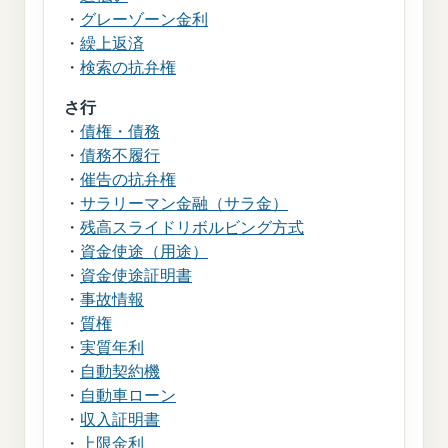
・
グレーゾーン金利
・
繰上返済
・
検索の抗弁権
さ行
・
債権・債務
・
債務不履行
・
催告の抗弁権
・
サラリーマン金融（サラ金）
・
残高スライドリボルビング方式
・
資金使途（用途）
・
資金使途証明書
・
事故情報
・
質権
・
実質年利
・
自動契約機
・
自動車ローン
・
収入証明書
・
上限金利