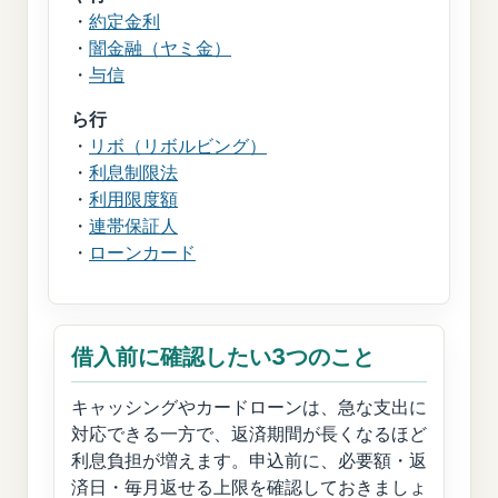
・
約定金利
・
闇金融（ヤミ金）
・
与信
ら行
・
リボ（リボルビング）
・
利息制限法
・
利用限度額
・
連帯保証人
・
ローンカード
借入前に確認したい3つのこと
キャッシングやカードローンは、急な支出に
対応できる一方で、返済期間が長くなるほど
利息負担が増えます。申込前に、必要額・返
済日・毎月返せる上限を確認しておきましょ