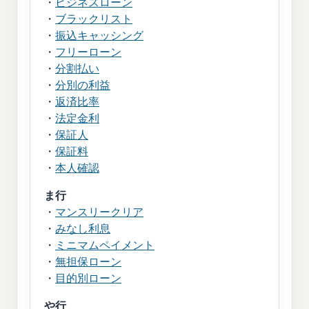
・
ビジネスローン
・
ブラックリスト
・
振込キャッシング
・
フリーローン
・
分割払い
・
分別の利益
・
返済比率
・
法定金利
・
保証人
・
保証料
・
本人確認
ま行
・
マンスリークリア
・
みなし利息
・
ミニマムペイメント
・
無担保ローン
・
目的別ローン
や行