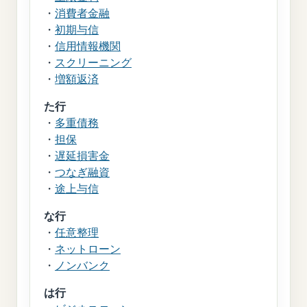
・
消費者金融
・
初期与信
・
信用情報機関
・
スクリーニング
・
増額返済
た行
・
多重債務
・
担保
・
遅延損害金
・
つなぎ融資
・
途上与信
な行
・
任意整理
・
ネットローン
・
ノンバンク
は行