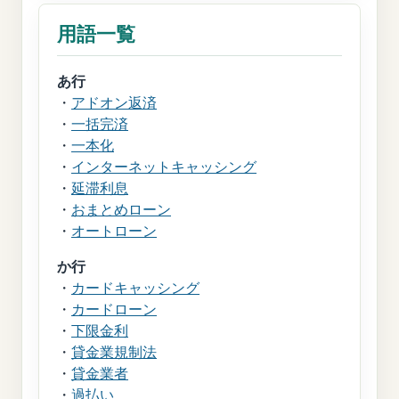
用語一覧
あ行
・
アドオン返済
・
一括完済
・
一本化
・
インターネットキャッシング
・
延滞利息
・
おまとめローン
・
オートローン
か行
・
カードキャッシング
・
カードローン
・
下限金利
・
貸金業規制法
・
貸金業者
・
過払い