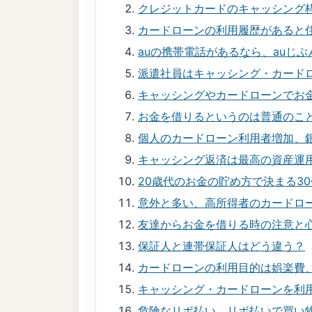
クレジットカードのキャッシング
カードローンの利用履歴があると
auの携帯電話があるなら、auじ
派遣社員はキャッシング・カード
キャッシングやカードローンでお
お金を借りるというのは普通のこ
個人のカードローン利用者増加、
キャッシング返済は最高の資産運
20歳代のお金の貯め方で決まる30
意外と多い、高所得者のカードロ
友達からお金を借りる時の注意と
保証人と連帯保証人はどう違う？
カードローンの利用目的は娯楽費
キャッシング・カードローンを利
危険なリボ払い。リボ払いで買い