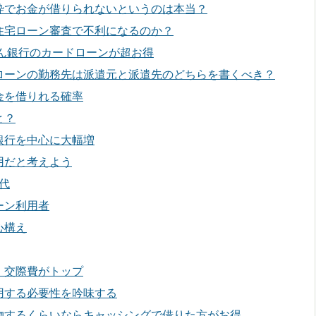
枠でお金が借りられないというのは本当？
住宅ローン審査で不利になるのか？
ぶん銀行のカードローンが超お得
ローンの勤務先は派遣元と派遣先のどちらを書くべき？
金を借りれる確率
と？
銀行を中心に大幅増
用だと考えよう
代
ーン利用者
心構え
、交際費がトップ
用する必要性を吟味する
物するくらいならキャッシングで借りた方がお得