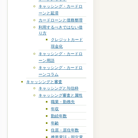
キャッシング・カードロ
ーンと延滞
カードローンと債務整理
利用するべきではない借
り方
クレジットカード
現金化
キャッシング・カードロ
ーン用語
キャッシング・カードロ
ーンコラム
キャッシングと審査
キャッシングと与信枠
キャッシング審査と属性
職業・勤務先
年収
勤続年数
年齢
住居・居住年数
携帯電話・固定電