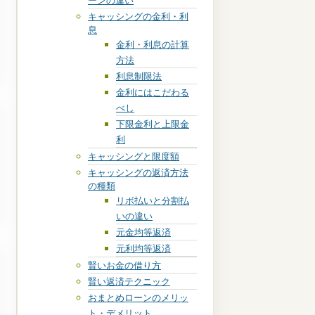
ーンの違い
キャッシングの金利・利
息
金利・利息の計算
方法
利息制限法
金利にはこだわる
べし
下限金利と上限金
利
キャッシングと限度額
キャッシングの返済方法
の種類
リボ払いと分割払
いの違い
元金均等返済
元利均等返済
賢いお金の借り方
賢い返済テクニック
おまとめローンのメリッ
ト・デメリット