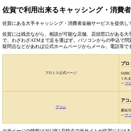
佐賀で利用出来るキャッシング・消費者
佐賀にある大手キャッシング・消費者金融サービスを提供し
佐賀には残念ながら、相談が可能な店舗、店頭窓口がある大
で、わざわざATMまで足を運ばず、パソコンからの申込で問
疑問点などがあれば公式ホームページからメール、電話等で
プロ
プロミス公式ページ
SMB
くれ
>>
プ
アコ
アコム
最短
>>
ア
※当ページの情報は2012年1月時点で当サイトが佐賀にお