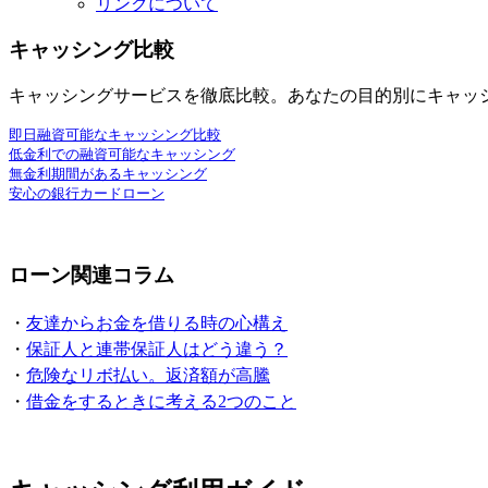
リンクについて
キャッシング比較
キャッシングサービスを徹底比較。あなたの目的別にキャッ
即日融資可能なキャッシング比較
低金利での融資可能なキャッシング
無金利期間があるキャッシング
安心の銀行カードローン
ローン関連コラム
・
友達からお金を借りる時の心構え
・
保証人と連帯保証人はどう違う？
・
危険なリボ払い。返済額が高騰
・
借金をするときに考える2つのこと