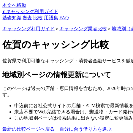
本文へ移動
¥
キャッシング利用ガイド
基礎知識
審査
比較
用語集
FAQ
キャッシング利用ガイド
＞
キャッシング業者比較
＞
地域別（
佐賀のキャッシング比較
佐賀県で利用可能なキャッシング・消費者金融サービスを徹
地域別ページの情報更新について
このページは過去の店舗・窓口情報を含むため、2026年時
す。
申込前に各社公式サイトの店舗・ATM検索で最新情報
来店不要でWeb完結できる場合は、郵送物・カード発
この地域別ページは検索結果に出さない設定に変更済み
最新の比較ページへ戻る
｜
自分に合う借り方を選ぶ