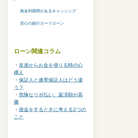
無金利期間があるキャッシング
安心の銀行カードローン
ローン関連コラム
・
友達からお金を借りる時の心
構え
・
保証人と連帯保証人はどう違
う？
・
危険なリボ払い。返済額が高
騰
・
借金をするときに考える2つの
こと