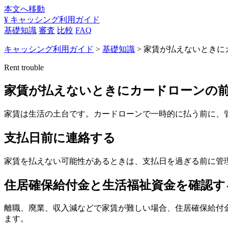
本文へ移動
¥
キャッシング利用ガイド
基礎知識
審査
比較
FAQ
キャッシング利用ガイド
>
基礎知識
> 家賃が払えないとき
Rent trouble
家賃が払えないときにカードローンの
家賃は生活の土台です。カードローンで一時的に払う前に、
支払日前に連絡する
家賃を払えない可能性があるときは、支払日を過ぎる前に管
住居確保給付金と生活福祉資金を確認す
離職、廃業、収入減などで家賃が難しい場合、住居確保給付
ます。