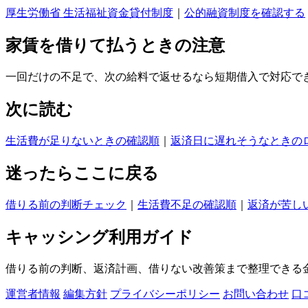
厚生労働省 生活福祉資金貸付制度
｜
公的融資制度を確認する
家賃を借りて払うときの注意
一回だけの不足で、次の給料で返せるなら短期借入で対応で
次に読む
生活費が足りないときの確認順
｜
返済日に遅れそうなときの
迷ったらここに戻る
借りる前の判断チェック
｜
生活費不足の確認順
｜
返済が苦し
キャッシング利用ガイド
借りる前の判断、返済計画、借りない改善策まで整理できる
運営者情報
編集方針
プライバシーポリシー
お問い合わせ
口