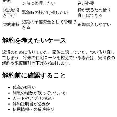
解約
ン前に整理したい
込が必要
限度額引
枠が残るため借り
緊急時の枠だけ残したい
き下げ
直しはできる
短期の予備資金として管理で
契約維持
追加借入しやすい
きる
解約を考えたいケース
返済のために借りていた、家族に隠していた、つい借り直し
てしまう、将来の住宅ローンを控えている場合は、完済後の
解約や限度額引き下げを検討します。
解約前に確認すること
残高が0円か
利息の端数が残っていないか
カードやアプリの扱い
解約証明書が必要か
信用情報への反映時期